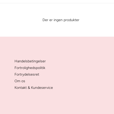
e
k
t
Der er ingen produkter
i
o
n
:
Handelsbetingelser
Fortrolighedspolitik
Fortrydelsesret
Om os
Kontakt & Kundeservice