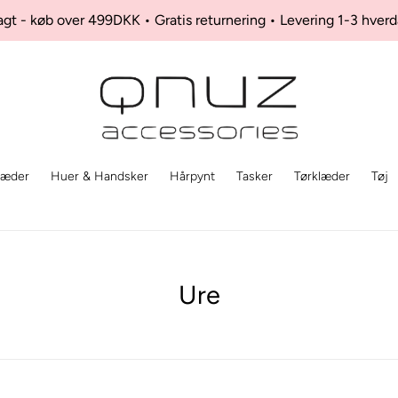
ragt - køb over 499DKK • Gratis returnering • Levering 1-3 hver
kæder
Huer & Handsker
Hårpynt
Tasker
Tørklæder
Tøj
K
Ure
o
l
l