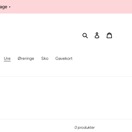
dage •
Søg
Log ind
Kurv
Ure
Øreringe
Sko
Gavekort
0 produkter